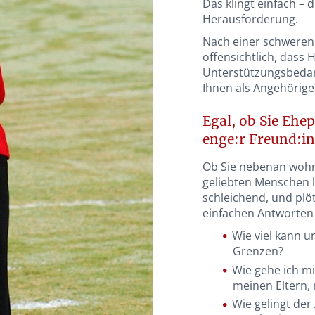
Das klingt einfach – d
Herausforderung.
Nach einer schweren
offensichtlich, dass 
Unterstützungsbedarf
Ihnen als Angehörige:
Egal, ob Sie Ehe
enge:r Freund:in 
Ob Sie nebenan wohne
geliebten Menschen 
schleichend, und plöt
einfachen Antworten 
Wie viel kann un
Grenzen?
Wie gehe ich m
meinen Eltern,
Wie gelingt de