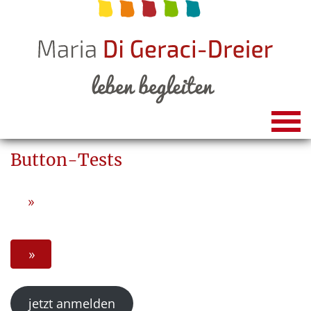
Toggle
navigat
Button-Tests
jetzt anmelden