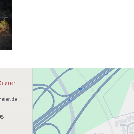
Dreier
reier.de
95